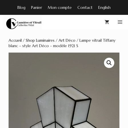
Aller
Blog
Panier
Mon compte
Contact
English
au
contenu
M
Accueil
/
Shop Luminaires
/
Art Déco
/ Lampe vitrail Tiffany
blanc – style Art Déco – modèle 1921 S