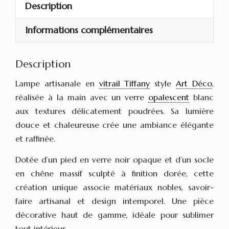
–
Description
style
Informations complémentaires
Art
Déco
–
Description
modèle
Lampe artisanale en
vitrail Tiffany
style
Art Déco
,
1921
réalisée à la main avec un verre
opalescent
blanc
S
aux textures délicatement poudrées. Sa lumière
douce et chaleureuse crée une ambiance élégante
et raffinée.
Dotée d’un pied en verre noir opaque et d’un socle
en chêne massif sculpté à finition dorée, cette
création unique associe matériaux nobles, savoir-
faire artisanal et design intemporel. Une pièce
décorative haut de gamme, idéale pour sublimer
tout intérieur.