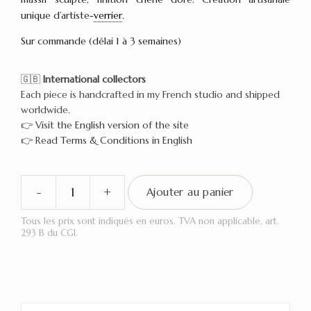
unique d’artiste-
verrier
.
Sur commande (délai 1 à 3 semaines)
🇬🇧
International collectors
Each piece is handcrafted in my French studio and shipped
worldwide.
👉
Visit the English version of the site
👉
Read Terms & Conditions in English
-
+
Ajouter au panier
quantité
de
Tous les prix sont indiqués en euros. TVA non applicable, art.
293 B du CGI.
Lampe
vitrail
Tiffany
blanc