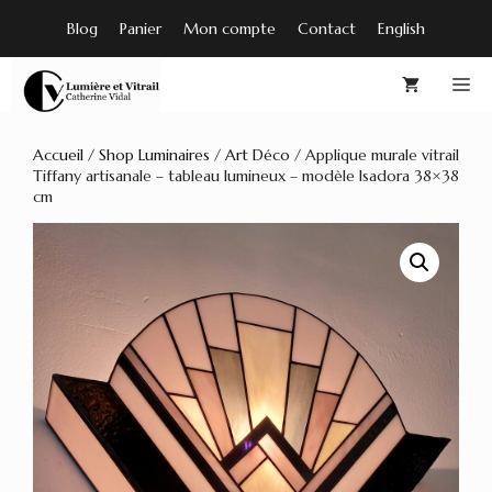
Aller
Blog
Panier
Mon compte
Contact
English
au
contenu
M
Accueil
/
Shop Luminaires
/
Art Déco
/ Applique murale vitrail
Tiffany artisanale – tableau lumineux – modèle Isadora 38×38
cm