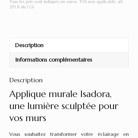
de
Tous les prix sont indiqués en euros. TVA non applicable, art.
293 B du CGI.
Applique
murale
vitrail
Tiffany
artisanale
Description
–
Informations complémentaires
tableau
lumineux
–
Description
modèle
Applique murale Isadora,
Isadora
une lumière sculptée pour
38x38
cm
vos murs
Vous souhaitez transformer votre éclairage en