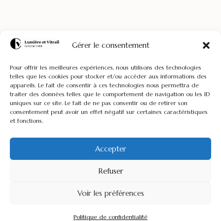
© Lumière Et Vitrail
Gérer le consentement
Créations En Vitrail Tiffany Réalisées À La Main, Expédiées
Pour offrir les meilleures expériences, nous utilisons des technologies
Depuis La France Vers Le Monde Entier.
telles que les cookies pour stocker et/ou accéder aux informations des
appareils. Le fait de consentir à ces technologies nous permettra de
Livraison & Expédition Internationale
|
Contact
traiter des données telles que le comportement de navigation ou les ID
|
Mentions Légales
|
CGV
|
Terms &
uniques sur ce site. Le fait de ne pas consentir ou de retirer son
consentement peut avoir un effet négatif sur certaines caractéristiques
Conditions (English)
|
Plan Du Site
|
FAQ
|
Tarifs
et fonctions.
Chaque Pièce Est Une Création Unique En Vitrail, Façonnée À
La Main Dans Mon Atelier En France Et Destinée À Voyager
Accepter
Dans Le Monde.
Refuser
Voir les préférences
Politique de confidentialité