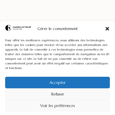
© Lumière Et Vitrail
Gérer le consentement
Créations En Vitrail Tiffany Réalisées À La Main, Expédiées
Pour offrir les meilleures expériences, nous utilisons des technologies
Depuis La France Vers Le Monde Entier.
telles que les cookies pour stocker et/ou accéder aux informations des
appareils. Le fait de consentir à ces technologies nous permettra de
Livraison & Expédition Internationale
|
Contact
traiter des données telles que le comportement de navigation ou les ID
|
Mentions Légales
|
CGV
|
Terms &
uniques sur ce site. Le fait de ne pas consentir ou de retirer son
consentement peut avoir un effet négatif sur certaines caractéristiques
Conditions (English)
|
Plan Du Site
|
FAQ
|
Tarifs
et fonctions.
Chaque Pièce Est Une Création Unique En Vitrail, Façonnée À
La Main Dans Mon Atelier En France Et Destinée À Voyager
Accepter
Dans Le Monde.
Refuser
Voir les préférences