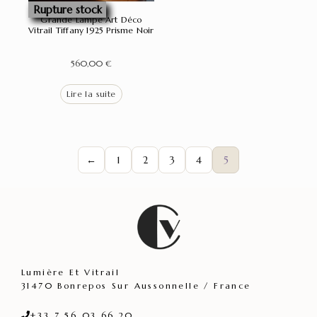
Rupture stock
Grande Lampe Art Déco
Vitrail Tiffany 1925 Prisme Noir
560,00
€
Lire la suite
←
1
2
3
4
5
Lumière Et Vitrail
31470 Bonrepos Sur Aussonnelle / France
+33 7 56 03 66 20