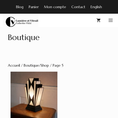
Aller
Blog
Panier
Mon compte
Contact
English
au
contenu
M
Boutique
Accueil
/
Boutique/Shop
/ Page 5